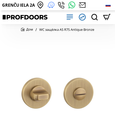
GRENČU IELA 2A
WC защёлка AS R7S Antique Bronze
home