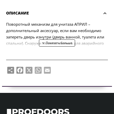
ОПИСАНИЕ
Поворотный механизм для унитаза АПРИЛ –
дополнительный аксессуар, если вам необходимо
запереть дверь изнутри (дверь ванной, туалета или
спальни). Снаружи имеется выемка для аварийного
открывания двери.
Петля рассчитана на дверные полотна толщиной 38-
44 мм. Соединительная ось поворотного унитаза
Share
Facebook
X
WhatsApp
Email
4х4мм (с возможностью сделать 6х6мм с помощью
переходника). Вертлюг оснащен металлическими
розетками толщиной 7 мм.
В комплект входит:
– два переходника с отделочными розетками
толщиной 7 мм;