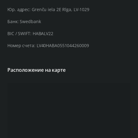
Юр. адрес: Grenču iela 2E Rīga, LV-1029
Банк: Swedbank
BIC / SWIFT: HABALV22
Номер счета: LV40HABA0551044260009
Расположение на карте