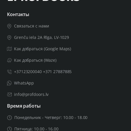
— стержень диаметром 4х4 мм;
– 2 шт. винты М4 со сквозными отверстиями;
Контакты
– 1 винт с шестигранной головкой и шестигранный
Связаться с нами
ключ на 3 мм;
Grenču iela 2A Rīga, LV-1029
Если толщина вашего дверного полотна превышает
Как добраться (Google Maps)
44 мм, вам понадобится более толстый комплект для
установки двери. Оставьте важную соответствующую
Как добраться (Waze)
информацию в примечаниях к заказу, включая
+37123200040 +371 27887885
толщину дверного полотна. После проверки
предоставленной вами информации мы сообщим
WhatsApp
вам, сможем ли мы укомплектовать изделие для
двери необходимой толщины.
info@profdoors.lv
Время работы
Понедельник - Четверг: 10.00 - 18.00
Пятница: 10.00 - 16.00