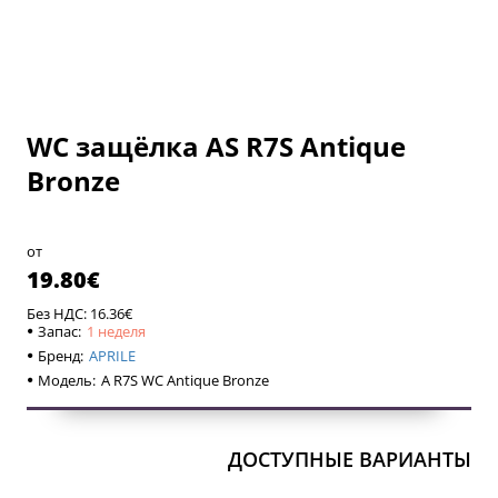
WC защёлка AS R7S Antique
1 неделя
1 неделя
Bronze
от
19.80€
Без НДС: 16.36€
Запас:
1 неделя
Бренд:
APRILE
Модель:
A R7S WC Antique Bronze
ДОСТУПНЫЕ ВАРИАНТЫ