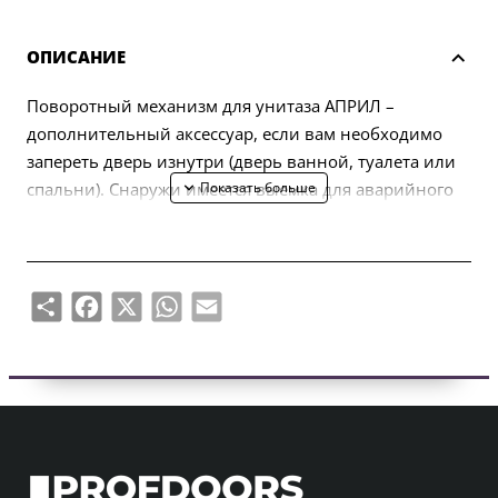
ОПИСАНИЕ
Поворотный механизм для унитаза АПРИЛ –
дополнительный аксессуар, если вам необходимо
запереть дверь изнутри (дверь ванной, туалета или
спальни). Снаружи имеется выемка для аварийного
открывания двери.
Петля рассчитана на дверные полотна толщиной 38-
44 мм. Соединительная ось поворотного унитаза
Share
Facebook
X
WhatsApp
Email
4х4мм (с возможностью сделать 6х6мм с помощью
переходника). Вертлюг оснащен металлическими
розетками толщиной 5 мм.
В комплект входит:
– два переходника с отделочными розетками
толщиной 5 мм;