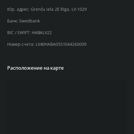
Юр. адрес: Grenču iela 2E Rīga, LV-1029
Банк: Swedbank
BIC / SWIFT: HABALV22
Номер счета: LV40HABA0551044260009
Расположение на карте