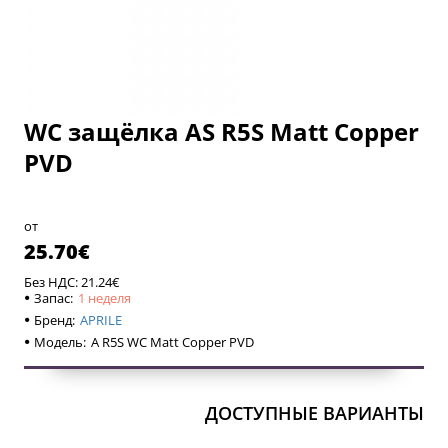
WC защёлка AS R5S Matt Copper
1 неделя
1 неделя
PVD
от
25.70€
Без НДС: 21.24€
Запас:
1 неделя
Бренд:
APRILE
Модель:
A R5S WC Matt Copper PVD
ДОСТУПНЫЕ ВАРИАНТЫ