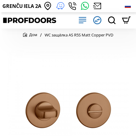
GRENČU IELA 2A
WC защёлка AS R5S Matt Copper PVD
home