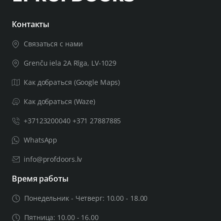
— стержень диаметром 4х4 мм;
– 2 шт. винты М4 со сквозными отверстиями;
Контакты
– 1 винт с шестигранной головкой и шестигранный
Связаться с нами
ключ на 3 мм;
Grenču iela 2A Rīga, LV-1029
Если толщина вашего дверного полотна превышает
Как добраться (Google Maps)
44 мм, вам понадобится более толстый комплект для
установки двери. Оставьте важную соответствующую
Как добраться (Waze)
информацию в примечаниях к заказу, включая
+37123200040 +371 27887885
толщину дверного полотна. После проверки
предоставленной вами информации мы сообщим
WhatsApp
вам, сможем ли мы укомплектовать изделие для
двери необходимой толщины.
info@profdoors.lv
Время работы
Понедельник - Четверг: 10.00 - 18.00
Пятница: 10.00 - 16.00