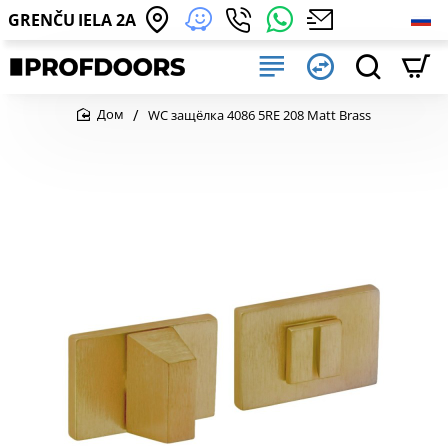
GRENČU IELA 2A
WC защёлка 4086 5RE 208 Matt Brass
home