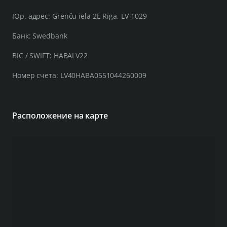
Юр. адрес: Grenču iela 2E Rīga, LV-1029
Банк: Swedbank
BIC / SWIFT: HABALV22
Номер счета: LV40HABA0551044260009
Расположение на карте