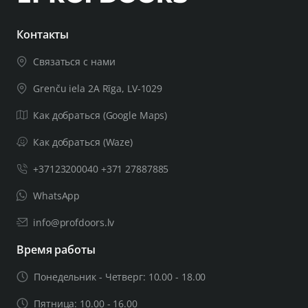
В комплект входит:
Контакты
– два переходника с отделочными розетками
толщиной 5 мм;
Связаться с нами
— стержень диаметром 4х4 мм;
Grenču iela 2A Rīga, LV-1029
– 2 шт. винты М4 со сквозными отверстиями;
– 1 винт с шестигранной головкой и
Как добраться (Google Maps)
шестигранный ключ на 3 мм;
Как добраться (Waze)
Если толщина вашего дверного полотна
+37123200040 +371 27887885
превышает 44 мм, вам понадобится более
WhatsApp
толстый комплект для установки двери.
Оставьте важную соответствующую
info@profdoors.lv
информацию в примечаниях к заказу,
Время работы
включая толщину дверного полотна. После
Понедельник - Четверг: 10.00 - 18.00
проверки предоставленной вами
информации мы сообщим вам, сможем ли
Пятница: 10.00 - 16.00