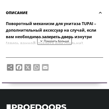
ОПИСАНИЕ
Поворотный механизм для унитаза TUPAI –
дополнительный аксессуар на случай, если
вам необходимо запереть дверь изнутри
(дверь ванной, туалета или спальни).
Снаружи имеется выемка для аварийного
открывания двери.
Share
Facebook
X
WhatsApp
Email
Петля рассчитана на дверные полотна
толщиной 38-44 мм. Соединительная ось
поворотного унитаза 4х4мм (с возможностью
сделать 6х6мм с помощью переходника).
Вертлюг оснащен металлическими
розетками толщиной 11 мм.