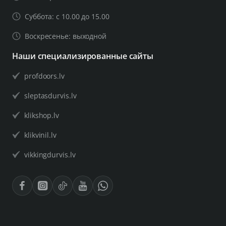
мы укомплектовать изделие для двери
Суббота: с 10.00 до 15.00
необходимой толщины.
Воскресенье: выходной
Наши специализированные сайты
profdoors.lv
sleptasdurvis.lv
klikshop.lv
klikvinil.lv
vikkingdurvis.lv