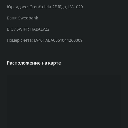
Юр. адрес: Grenču iela 2E Rīga, LV-1029
Банк: Swedbank
BIC / SWIFT: HABALV22
Номер счета: LV40HABA0551044260009
Расположение на карте