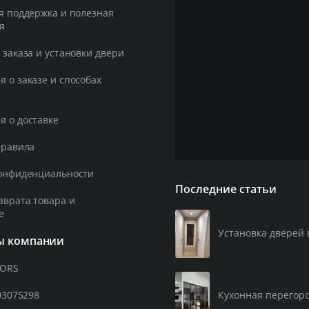
я поддержка и полезная
я
В комп
 заказа и установки двери
дверное
 о заказе и способах
мм, пор
угловая
 о доставке
оцинков
уплотни
правила
замок с
регулир
онфиденциальности
Последние статьи
удлинён
зврата товара и
цилиндр
е
Установка дверей 
ы компании
OORS
Дополн
03075298
Кухонная перегор
дверной