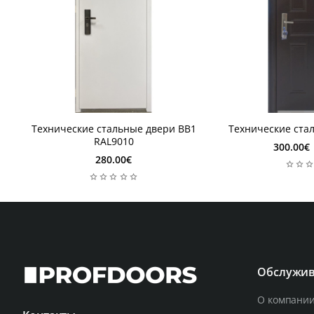
1 неделя
1 неделя
Технические стальные двери BB1
Технические ста
1 неделя
1 неделя
RAL9010
300.00€
280.00€
Обслужив
О компании