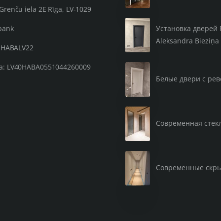
Grenču iela 2E Rīga, LV-1029
уплотн
вставка
Установка дверей 
bank
светоп
Aleksandra Bieziņa 
: HABALV22
Примечание
выбранную ш
а: LV40HABA0551044260009
Белые двери с рев
Современная стекл
Современные скр