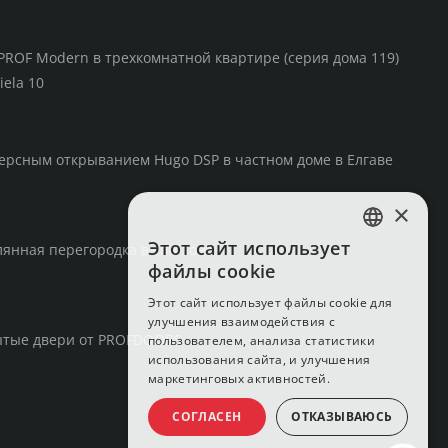
ителем —
30 €
;
 250 × 1000 мм в цвет двери с матовым
PROF Modern в трехкомнатной квартире (серия дома 119)
ропускающим стеклом
ST2 FROSTER
—
129 €
.
iela 10
:
при заказе дверного порога обязательно укажите
ирину двери.
ерсным открыванием Hugo DSP в частном доме в Елгаве
×
Этот сайт использует
янная перегородка в спа-зоне
LATVIAN
файлы cookie
RUSSIAN
Этот сайт использует файлы cookie для
улучшения взаимодействия с
ENGLISH
ытые двери от PROFDOORS
пользователем, анализа статистики
использования сайта, и улучшения
маркетинговых активностей.
СОГЛАСЕН
ОТКАЗЫВАЮСЬ