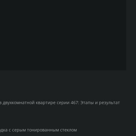
лекте
 полотно 40 мм с фальцем — оцинкованная сталь 0,5
ошковая окраска, наполнитель пенополистирол;
 стальная коробка FD-25/21/N/O с наличниками,
анная, порошковая окраска, толщина 1,1 мм;
тель — 1 комплект;
тандарта DIN — 1 шт.;
уемые ввинчиваемые петли Z2 — 3 шт.;
ная ручка в цвет двери — 1 комплект;
 замка ключ/ключ (26+36 = 62 мм) — 1 шт.
в двухкомнатной квартире серии 467: Этапы и результат
ительно
одка с серым тонированным стеклом
 порог из нержавеющей стали 21/N, 20 × 40 мм с