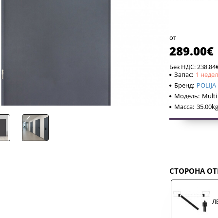
от
Вниман
289.00€
Без НДС: 238.84
дверь п
Запас:
1 неде
так и н
Бренд:
POLIJA
при исп
Модель:
Multi
установ
Масса:
35.00k
атмосфе
приобр
дверь н
сторону
СТОРОНА О
Основн
Л