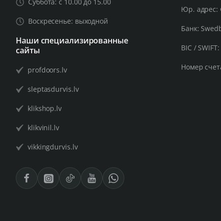
Суббота: с 10.00 до 15.00
Юр. адрес: 
Воскресенье: выходной
Банк: Swed
Наши специализированные
BIC / SWIFT
сайты
Номер счет
profdoors.lv
sleptasdurvis.lv
klikshop.lv
klikvinil.lv
vikkingdurvis.lv