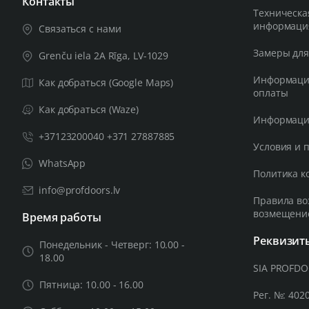
Контакты
Техническа
информаци
Связаться с нами
Замеры для
Grenču iela 2A Rīga, LV-1029
Информация
Как добраться (Google Maps)
оплаты
Как добраться (Waze)
Информация
+37123200040 +371 27887885
Условия и 
WhatsApp
Политика к
info@profdoors.lv
Правила во
возмещени
Время работы
Реквизит
Понедельник - Четверг: 10.00 -
18.00
SIA PROFD
Пятница: 10.00 - 16.00
Рег. №: 402