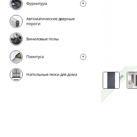
Фурнитура
Автоматические дверные
пороги
Виниловые полы
Плинтусa
Напольные люки для дома
1 неделя
1 неделя