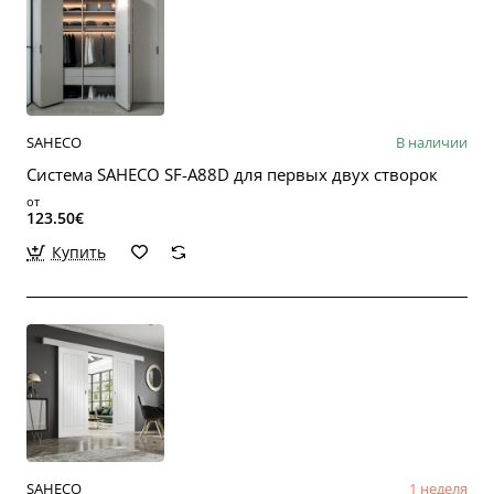
SAHECO
В наличии
Система SAHECO SF-A88D для первых двух створок
от
123.50€
Купить
SAHECO
1 неделя