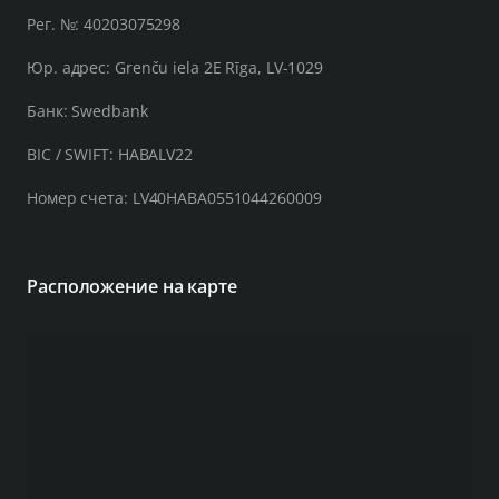
Рег. №: 40203075298
Юр. адрес: Grenču iela 2E Rīga, LV-1029
Банк: Swedbank
BIC / SWIFT: HABALV22
Номер счета: LV40HABA0551044260009
Расположение на карте