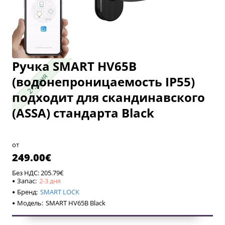
Ручка SMART HV65B
2-3 дня
2-3 дня
(водонепроницаемость IP55)
подходит для скандинавского
(ASSA) стандарта Black
от
249.00€
Без НДС: 205.79€
Запас:
2-3 дня
Бренд:
SMART LOCK
Модель:
SMART HV65B Black