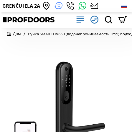
GRENČU IELA 2A
Ручка SMART HV65B (водонепроницаемость IP55) подходи
home