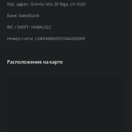
Юр. адрес: Grenču iela 2E Rīga, LV-1029
Банк: Swedbank
BIC / SWIFT: HABALV22
Номер счета: LV40HABA0551044260009
Расположение на карте