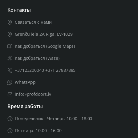
Компактный дизайн, идеально подходит для
деревянных и металлических дверей
Контакты
Сканер пальцев FPC для дополнительной
Связаться с нами
безопасности
Аварийная разблокировка с помощью USB-зарядного
Grenču iela 2A Rīga, LV-1029
устройства
Как добраться (Google Maps)
Разблокировка с помощью ключей
Доступные цвета: серебристый, черный
Как добраться (Waze)
+37123200040 +371 27887885
Факты:
WhatsApp
Характеристики SV65B:
info@profdoors.lv
Отпечаток пальца: 200
Время работы
Магнитные карты: 200
Электронные ключи: неограниченно
Понедельник - Четверг: 10.00 - 18.00
ПИН-коды: 150, электронные пароли: 200
Пятница: 10.00 - 16.00
Срок службы батареи: 3000-4000 циклов открытия/