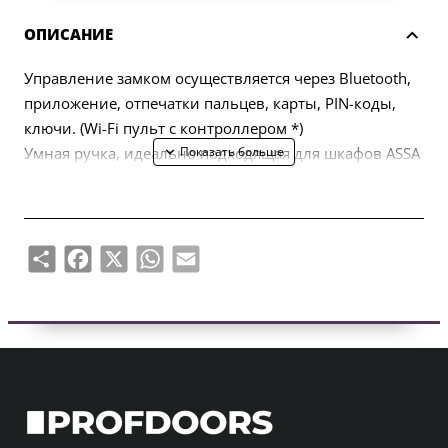
ОПИСАНИЕ
Управление замком осуществляется через Bluetooth,
приложение, отпечатки пальцев, карты, PIN-коды,
ключи. (Wi-Fi пульт с контроллером *)
Умная ручка, идеально подходящая для шкафов ASSA
565/2002.
Подходит для внутреннего и наружного
использования
С помощью приложения вы можете управлять
Share
Facebook
X
WhatsApp
Email
замком дистанционно из любого места.
С помощью одного смартфона можно управлять
несколькими дверными замками
Создание временного пароля с помощью различных
сценариев
Многоуровневые функции администратора,
облегчающие управление