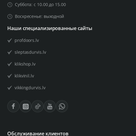
закрытия или 8-10 месяцев.
Суббота: с 10.00 до 15.00
Физический срок службы ручки: 10 лет или 300 000
Воскресенье: выходной
циклов открывания/закрывания.
Наши специализированные сайты
Инструкция EN INOVO HV65B
profdoors.lv
Гарантия 12 месяцев.
sleptasdurvis.lv
Скачать гаджет Danalock Скачать гаджет Danalock
klikshop.lv
klikvinil.lv
Размеры:
vikkingdurvis.lv
Высота замка: 295 мм * Ширина 56 мм.
Толщина: 20 мм.
Вес: 2,5 кг.
Обслуживание клиентов