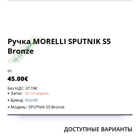
Ручка MORELLI SPUTNIK S5
10-12 недель
10-12 недель
Bronze
от
45.00€
Без НДС: 37.19€
Запас:
10-12 недель
Бренд:
Morelli
Модель:
SPUTNIK S5 Bronze
ДОСТУПНЫЕ ВАРИАНТЫ