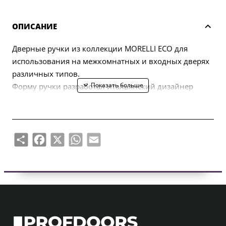
ОПИСАНИЕ
Дверные ручки из коллекции MORELLI ECO для
использования на межкомнатных и входных дверях
различных типов.
Форму ручки разработал итальянский дизайнер
Марио Маццер.
В комплект входят две половинки ручки (левая,
правая) и комплект крепежа (болты, саморезы,
четырехгранный стержень, шестигранный ключ).
Share
Facebook
X
WhatsApp
Email