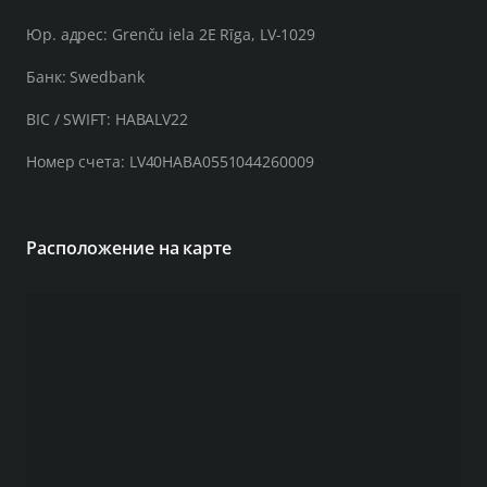
Юр. адрес: Grenču iela 2E Rīga, LV-1029
Банк: Swedbank
BIC / SWIFT: HABALV22
Номер счета: LV40HABA0551044260009
Расположение на карте