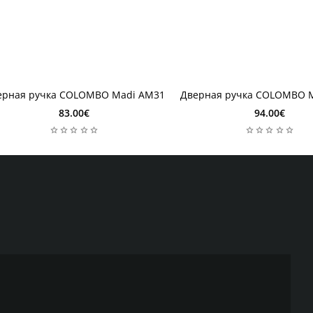
4 недель
2-4 недель
4 недель
2-4 недель
ерная ручка COLOMBO Madi AM31
Дверная ручка COLOMBO M
83.00€
94.00€