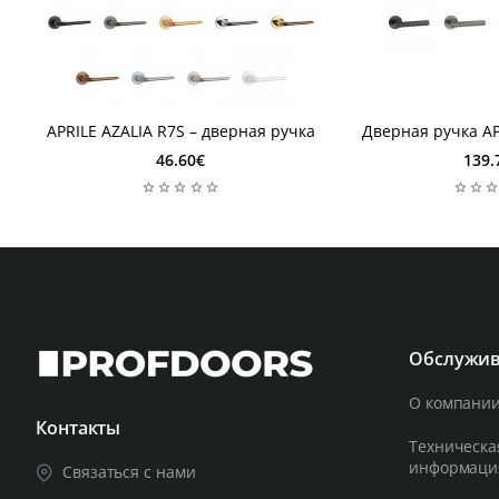
1 неделя
2-3 дня
1 неделя
2-3 дня
APRILE AZALIA R7S – дверная ручка
Дверная ручка AP
46.60€
139.
Обслужив
О компании
Контакты
Техническа
информаци
Связаться с нами