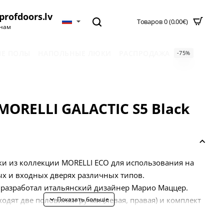
profdoors.lv
Товаров 0 (0.00€)
нам
Е ПОЛЫ
НАПОЛЬНЫЕ ЛЮКИ
РАСПРОДАЖА
-75%
MORELLI GALACTIC S5 Black
и из коллекции MORELLI ECO для использования на
х и входных дверях различных типов.
 разработал итальянский дизайнер Марио Маццер.
ходят две половинки ручки (левая, правая) и комплект
ты, саморезы, четырехгранный стержень,