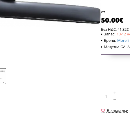
шестигранны
от
50.00€
Без НДС: 41.32€
Запас:
10-12 н
Бренд:
Morelli
Модель:
GALAC
В закладки