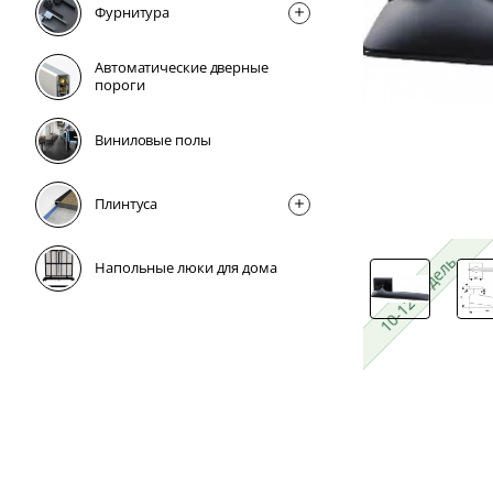
Фурнитура
Автоматические дверные
пороги
Виниловые полы
Плинтусa
10-12 недель
10-12 недель
Напольные люки для дома