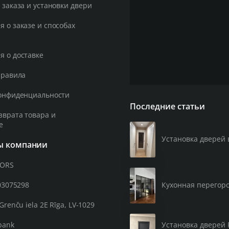
 заказа и установки двери
 о заказе и способах
 о доставке
правила
онфиденциальности
Последние статьи
зврата товара и
е
Установка дверей 
ы компании
OORS
03075298
Кухонная перегор
Grenču iela 2E Rīga, LV-1029
Установка дверей 
bank