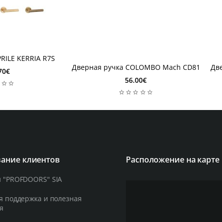
2-4 недель
2-
2-4 недель
2-
RILE KERRIA R7S
Дверная ручка COLOMBO Mach CD81
Дв
70€
56.00€
ание клиентов
Расположение на карте
 "PROFDOORS" SIA
я поддержка и полезная
я