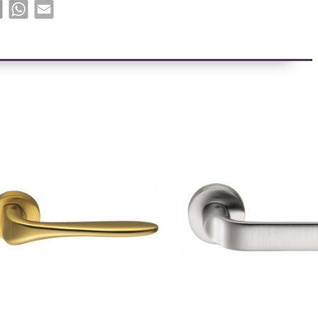
book
X
WhatsApp
Email