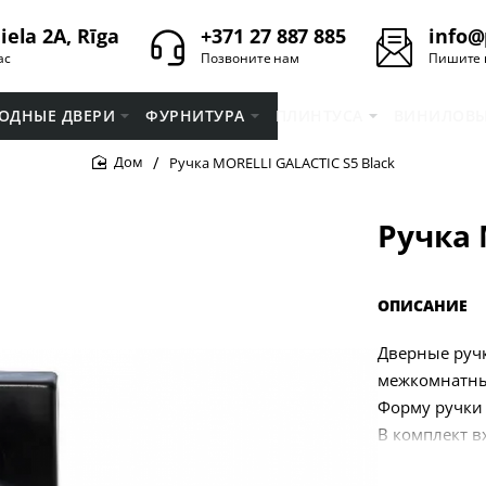
iela 2A, Rīga
+371 27 887 885
info@
ас
Позвоните нам
Пишите 
ОДНЫЕ ДВЕРИ
ФУРНИТУРА
ПЛИНТУСA
ВИНИЛОВЫ
Ручка MORELLI GALACTIC S5 Black
home
Ручка 
ОПИСАНИЕ
Дверные ручк
межкомнатны
Форму ручки
В комплект в
крепежа (бол