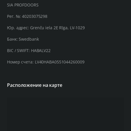
SIA PROFDOORS
Рег. №: 40203075298
Юр. адрес: Grenču iela 2E Rīga, LV-1029
Банк: Swedbank
BIC / SWIFT: HABALV22
Номер счета: LV40HABA0551044260009
Расположение на карте