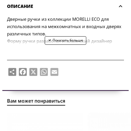
ОПИСАНИЕ
Дверные ручки из коллекции MORELLI ECO для
использования на межкомнатных и входных дверях
различных типов.
Форму ручки разработал итальянский дизайнер
Марио Маццер.
В комплект входят две половинки ручки (левая,
правая) и комплект крепежа (болты, саморезы,
четырехгранный стержень, шестигранный ключ).
Share
Facebook
X
WhatsApp
Email
Вам может понравиться