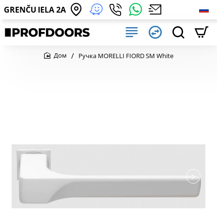
GRENČU IELA 2A
Ручка MORELLI FIORD SM White
home