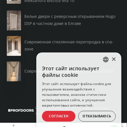
Aleksandra Bieziņa iela 10
Белые двери с реверсным открыванием Hugo
DSP в частном доме в Елгаве
Современная стеклянная перегородка в спа-
зоне
×
Этот сайт использует
LATVIAN
Современные скрытые двери от PROFDOORS
файлы cookie
RUSSIAN
Этот сайт использует файлы cookie для
улучшения взаимодействия с
ENGLISH
пользователем, анализа статистики
использования сайта, и улучшения
маркетинговых активностей.
Copyright © 2025, SIA PROFDOORS, Все права
защищены.
СОГЛАСЕН
ОТКАЗЫВАЮСЬ