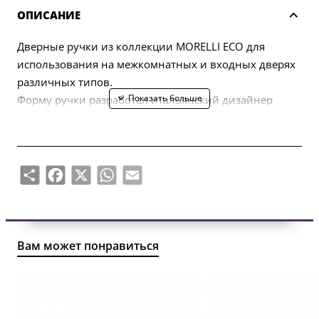
ОПИСАНИЕ
Дверные ручки из коллекции MORELLI ECO для
использования на межкомнатных и входных дверях
различных типов.
Форму ручки разработал итальянский дизайнер
Марио Маццер.
В комплект входят две половинки ручки (левая,
правая) и комплект крепежа (болты, саморезы,
четырехгранный стержень, шестигранный ключ).
Share
Facebook
X
WhatsApp
Email
Вам может понравиться