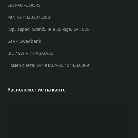
SIA PROFDOORS
Рег. №: 40203075298
Юр. адрес: Grenču iela 2E Rīga, LV-1029
Банк: Swedbank
BIC / SWIFT: HABALV22
Номер счета: LV40HABA0551044260009
Расположение на карте