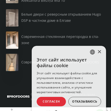
Aleksandra Bieziņa iela 10
Белые двери с реверсным открыванием Hugo
DSP в частном доме в Елгаве
Современная стеклянная перегородка в спа-
зоне
×
Этот сайт использует
LATVIAN
Современные скрытые двери от PROFDOORS
файлы cookie
RUSSIAN
Этот сайт использует файлы cookie для
улучшения взаимодействия с
ENGLISH
пользователем, анализа статистики
использования сайта, и улучшения
маркетинговых активностей.
Copyright © 2025, SIA PROFDOORS, Все права
защищены.
СОГЛАСЕН
ОТКАЗЫВАЮСЬ