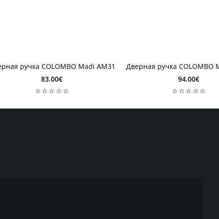
4 недель
2-4 недель
4 недель
2-4 недель
ерная ручка COLOMBO Madi AM31
Дверная ручка COLOMBO M
83.00€
94.00€