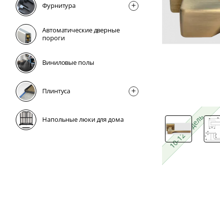
Фурнитура
Автоматические дверные
пороги
Виниловые полы
Плинтусa
10-12 недель
10-12 недель
Напольные люки для дома