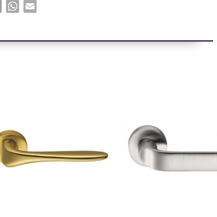
book
X
WhatsApp
Email