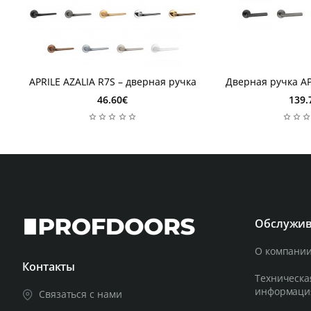
1 неделя
2-3 дня
1 неделя
2-3 дня
APRILE AZALIA R7S – дверная ручка
Дверная ручка AP
46.60€
139.
Обслужив
О компании
Контакты
Техническа
информаци
Связаться с нами