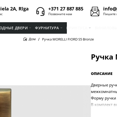
iela 2A, Rīga
+371 27 887 885
info@
ас
Позвоните нам
Пишите 
ОДНЫЕ ДВЕРИ
ФУРНИТУРА
ПЛИНТУСA
ВИНИЛОВЫ
Ручка MORELLI FIORD S5 Bronze
home
Ручка 
ОПИСАНИЕ
Дверные ручк
межкомнатны
Форму ручки
В комплект в
крепежа (бол