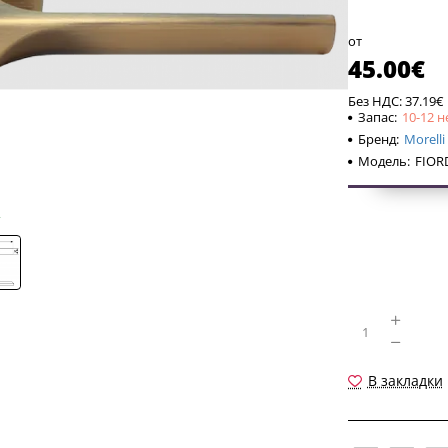
шестигранны
от
45.00€
Без НДС: 37.19€
Запас:
10-12 н
Бренд:
Morelli
Модель:
FIOR
В закладки