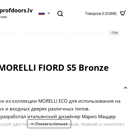
profdoors.lv
Товаров 0 (0.00€)
нам
Е ПОЛЫ
НАПОЛЬНЫЕ ЛЮКИ
РАСПРОДАЖА
-75%
MORELLI FIORD S5 Bronze
и из коллекции MORELLI ECO для использования на
х и входных дверях различных типов.
 разработал итальянский дизайнер Марио Маццер.
ходят две половинки ручки (левая, правая) и комплект
ты, саморезы, четырехгранный стержень,