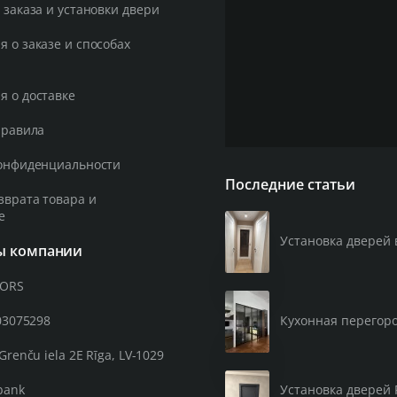
 заказа и установки двери
 о заказе и способах
 о доставке
правила
онфиденциальности
Последние статьи
зврата товара и
е
Установка дверей 
ы компании
OORS
03075298
Кухонная перегор
Grenču iela 2E Rīga, LV-1029
Установка дверей 
bank