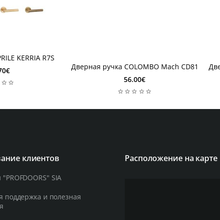
2-4 недель
2-
2-4 недель
2-
RILE KERRIA R7S
Дверная ручка COLOMBO Mach CD81
Дв
70€
56.00€
ание клиентов
Расположение на карте
 "PROFDOORS" SIA
я поддержка и полезная
я