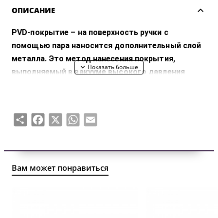
ОПИСАНИЕ
PVD-покрытие – на поверхность ручки с
помощью пара наносится дополнительный слой
металла. Это метод нанесения покрытия,
выполняемый в вакууме высокого давления
путем ионной бомбардировки, испарительной
конденсации и распылительной металлизации.
Другими словами, основные принципы
Share
Facebook
X
WhatsApp
Email
вакуумного испарения таковы: в условиях
вакуума металл и металлические сплавы
испаряются, а затем осаждаются на
поверхность подложки. Метод испарения
Вам может понравиться
обычно используется для нагрева резиста, при
этом луч электронов бомбардирует материал
покрытия, превращая его в газовую фазу и затем
нанося на поверхность подложки. Исторически