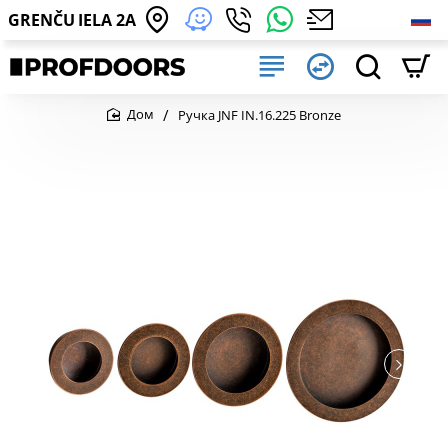
GRENČU IELA 2A
Ручка JNF IN.16.225 Bronze
home