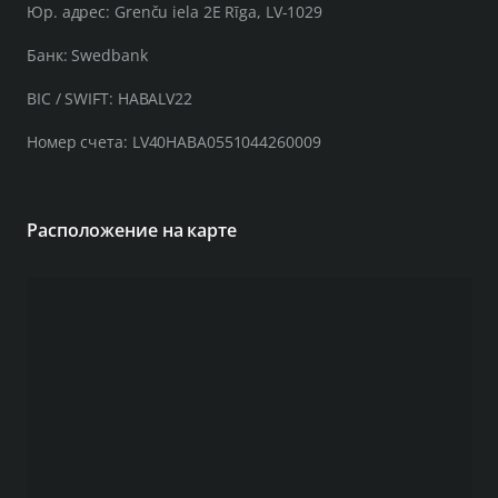
Юр. адрес: Grenču iela 2E Rīga, LV-1029
Банк: Swedbank
BIC / SWIFT: HABALV22
Номер счета: LV40HABA0551044260009
Расположение на карте