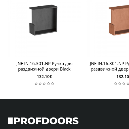
вакуумное испарение является самой ранней
технологией, используемой в методе PVD.
PVD-покрытие обладает следующими
свойствами:
Ультратонкая толщина пленки (от 1 до 3
микрон);
JNF IN.16.301.NP Ручка для
JNF IN.16.301.NP Р
раздвижной двери Black
раздвижной двери
Изготовлен без каких-либо примесей в составе;
132.10€
132.1
Имеет большую долговечность;
Защищает ручки от царапин.