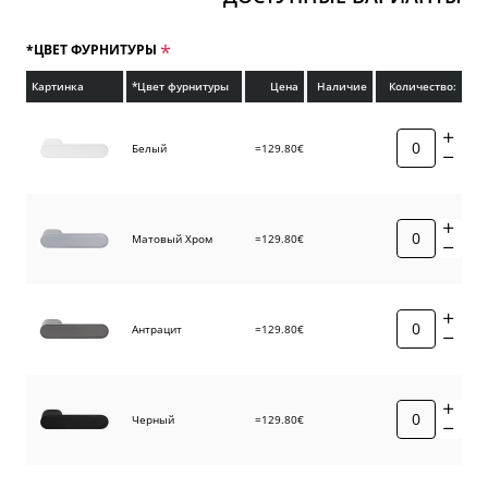
*ЦВЕТ ФУРНИТУРЫ
Картинка
*Цвет фурнитуры
Цена
Наличие
Количество:
Белый
=129.80€
Матовый Хром
=129.80€
Антрацит
=129.80€
Черный
=129.80€