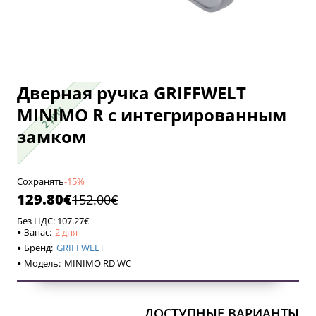
Дверная ручка GRIFFWELT
2 дня
MINIMO R с интегрированным
2 дня
замком
Сохранять
-15%
129.80€
152.00€
Без НДС: 107.27€
Запас:
2 дня
Бренд:
GRIFFWELT
Модель:
MINIMO RD WC
ДОСТУПНЫЕ ВАРИАНТЫ