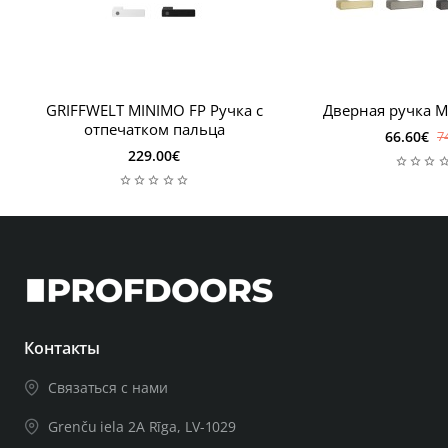
GRIFFWELT MINIMO FP Ручка с
Дверная ручка 
отпечатком пальца
66.60€
7
229.00€
Контакты
Связаться с нами
Grenču iela 2A Rīga, LV-1029