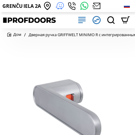
GRENČU IELA 2A
Дверная ручка GRIFFWELT MINIMO R с интегрированны
home