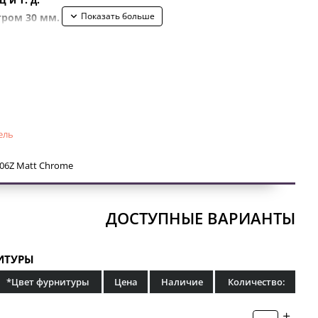
тром 30 мм.
новка, ручку можно
вклеить в уже профрезерованное
и прикрутить шурупами, которые вы найдете в
ставки.
ель
06Z Matt Chrome
ДОСТУПНЫЕ ВАРИАНТЫ
ИТУРЫ
*Цвет фурнитуры
Цена
Наличие
Количество: