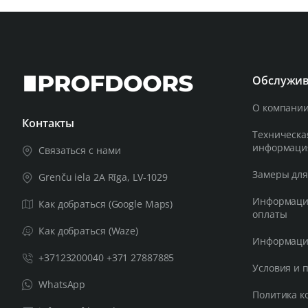
Обслужив
О компании
Контакты
Техническа
информаци
Связаться с нами
Замеры для
Grenču iela 2A Rīga, LV-1029
Информация
Как добраться (Google Maps)
оплаты
Как добраться (Waze)
Информация
+37123200040 +371 27887885
Условия и 
WhatsApp
Политика к