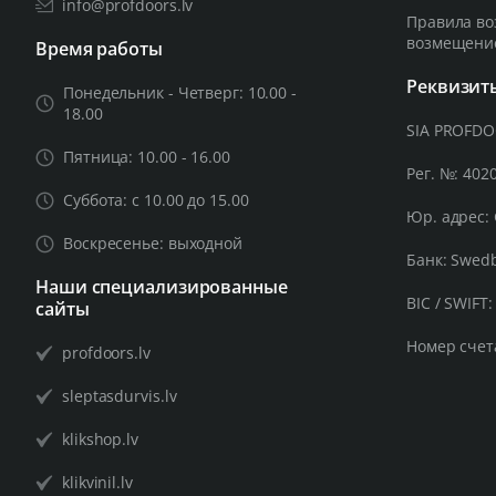
info@profdoors.lv
Правила во
возмещени
Время работы
Реквизит
Понедельник - Четверг: 10.00 -
18.00
SIA PROFD
Пятница: 10.00 - 16.00
Рег. №: 402
Суббота: с 10.00 до 15.00
Юр. адрес: 
Воскресенье: выходной
Банк: Swed
Наши специализированные
BIC / SWIFT
сайты
Номер счет
profdoors.lv
sleptasdurvis.lv
klikshop.lv
klikvinil.lv