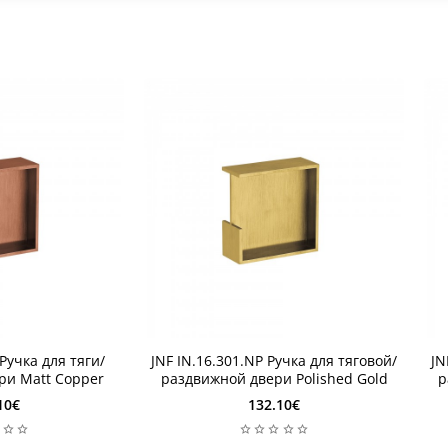
1 неделя
1
 Ручка для тяги/
JNF IN.16.301.NP Ручка для тяговой/
JN
1 неделя
1
ри Matt Copper
раздвижной двери Polished Gold
р
10€
132.10€