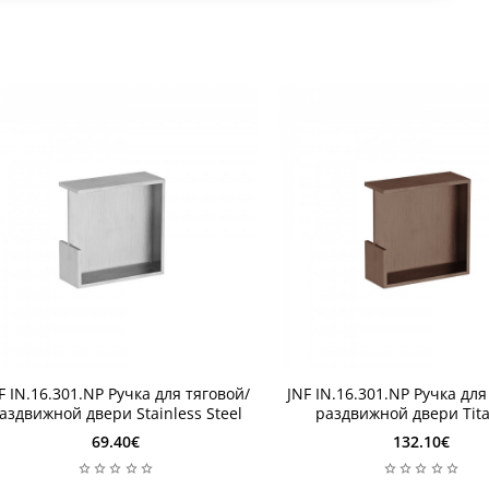
 неделя
1 неделя
F IN.16.301.NP Ручка для тяговой/
JNF IN.16.301.NP Ручка для
 неделя
1 неделя
аздвижной двери Stainless Steel
раздвижной двери Tit
69.40€
132.10€