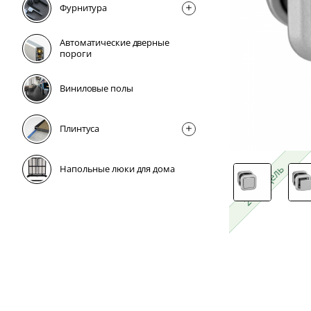
Фурнитура
Автоматические дверные
пороги
Виниловые полы
Плинтусa
2-4 недель
Напольные люки для дома
2-4 недель