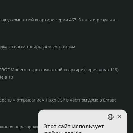
в двухкомнатной квартире серии 467: Этапы и результат
одка с серым тонированным стеклом
PROF Modern в трехкомнатной квартире (серия дома 119)
iela 10
ерсным открыванием Hugo DSP в частном доме в Елгаве
×
Этот сайт использует
янная перегородка в спа-зоне
LATVIAN