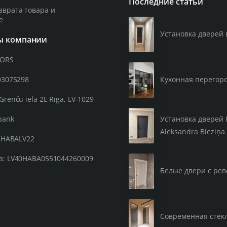
Последние статьи
зврата товара и
е
Установка дверей 
ы компании
OORS
03075298
Кухонная перегор
Grenču iela 2E Rīga, LV-1029
Установка дверей 
bank
Aleksandra Bieziņa 
: HABALV22
а: LV40HABA0551044260009
Белые двери с рев
Современная стекл