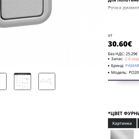
Ручка диаме
Простая уста
отверстие ил
комплекте по
от
30.60€
Без НДС: 25.29€
Запас:
2-4 нед
Бренд:
PAMAR
Модель:
PO20
*ЦВЕТ ФУРН
Картинка