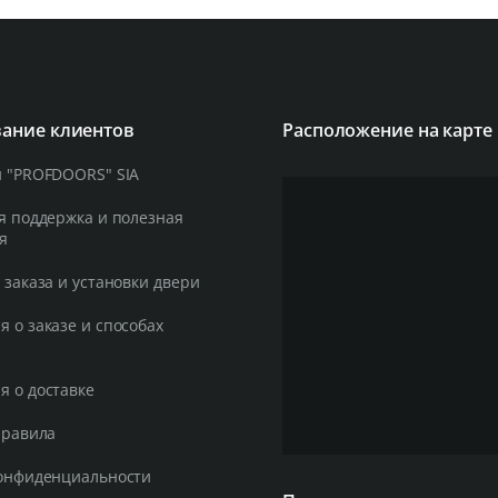
ание клиентов
Расположение на карте
 "PROFDOORS" SIA
я поддержка и полезная
я
 заказа и установки двери
 о заказе и способах
 о доставке
правила
онфиденциальности