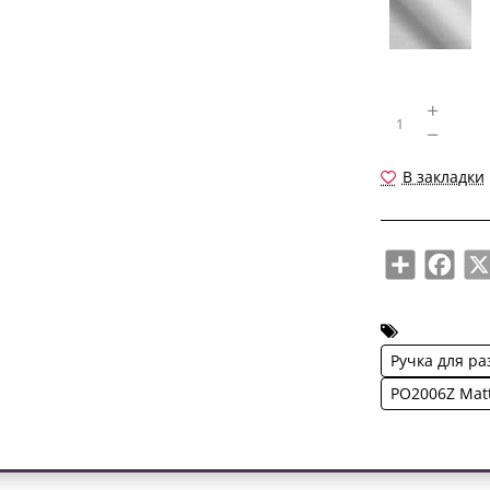
В закладки
Share
Face
Ручка для р
PO2006Z Mat