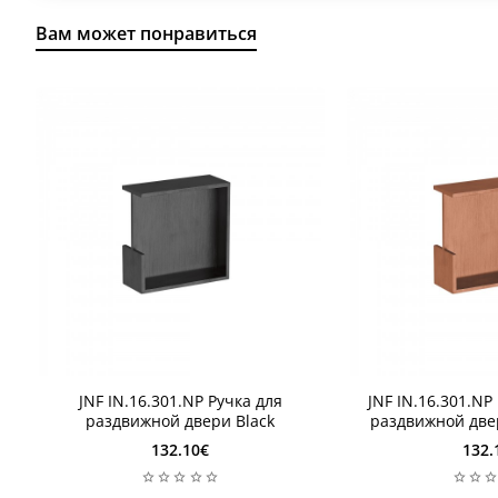
Вам может понравиться
1 неделя
1 неделя
JNF IN.16.301.NP Ручка для
JNF IN.16.301.NP
1 неделя
1 неделя
раздвижной двери Black
раздвижной две
132.10€
132.