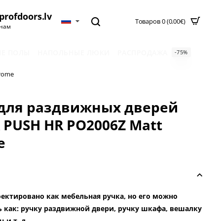
profdoors.lv
Товаров 0 (0.00€)
нам
Е ПОЛЫ
НАПОЛЬНЫЕ ЛЮКИ
РАСПРОДАЖА
-75%
rome
 для раздвижных дверей
PUSH HR PO2006Z Matt
e
ектировано как мебельная ручка, но его можно
 как: ручку раздвижной двери, ручку шкафа, вешалку
 и т. д.