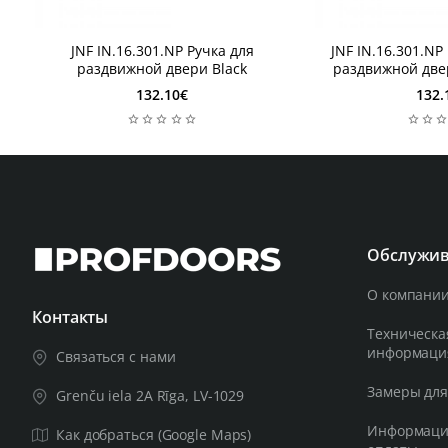
1 неделя
1 неделя
JNF IN.16.301.NP Ручка для
JNF IN.16.301.NP
1 неделя
1 неделя
раздвижной двери Black
раздвижной две
132.10€
132.
Обслужив
О компании
Контакты
Техническа
информаци
Связаться с нами
Замеры для
Grenču iela 2A Rīga, LV-1029
Информация
Как добраться (Google Maps)