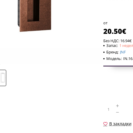
универсал
возвраща
классичес
от
создается
20.50€
которые и
Без НДС: 16.94€
сбалансир
Запас:
1 неде
Бренд:
JNF
вызывающ
Модель:
IN.16
В закладки