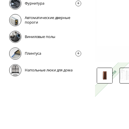
Фурнитура
Автоматические дверные
пороги
Виниловые полы
Плинтусa
Напольные люки для дома
1 неделя
1 неделя