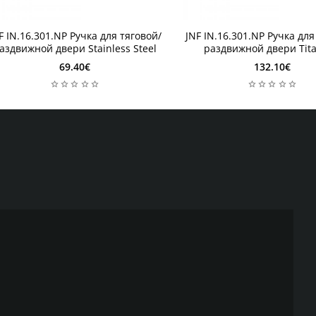
 неделя
1 неделя
F IN.16.301.NP Ручка для тяговой/
JNF IN.16.301.NP Ручка для
 неделя
1 неделя
аздвижной двери Stainless Steel
раздвижной двери Tit
69.40€
132.10€