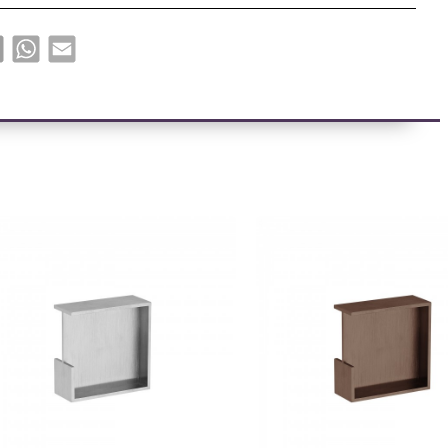
book
X
WhatsApp
Email