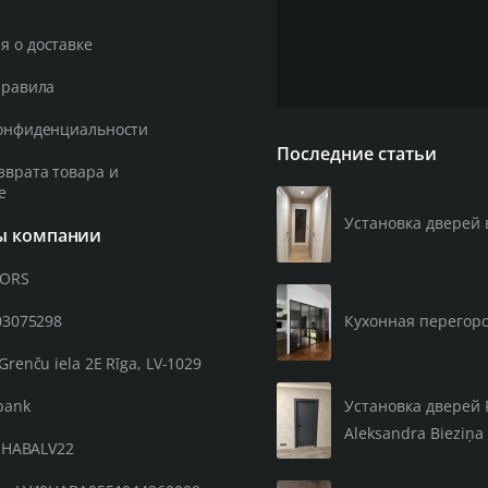
 о доставке
правила
онфиденциальности
Последние статьи
зврата товара и
е
Установка дверей 
ы компании
OORS
03075298
Кухонная перегор
Grenču iela 2E Rīga, LV-1029
Установка дверей 
bank
Aleksandra Bieziņa 
: HABALV22