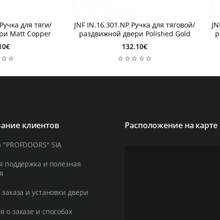
1 неделя
1
 Ручка для тяги/
JNF IN.16.301.NP Ручка для тяговой/
JN
1 неделя
1
ри Matt Copper
раздвижной двери Polished Gold
р
10€
132.10€
ание клиентов
Расположение на карте
 "PROFDOORS" SIA
я поддержка и полезная
я
 заказа и установки двери
 о заказе и способах