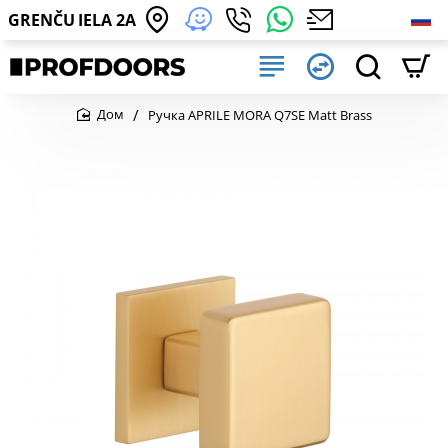
GRENČU IELA 2A
Ручка APRILE MORA Q7SE Matt Brass
home