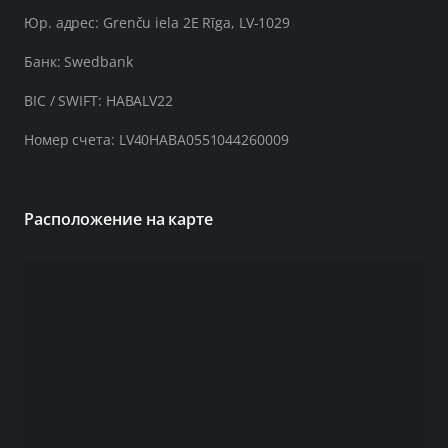
Юр. адрес: Grenču iela 2E Rīga, LV-1029
Банк: Swedbank
BIC / SWIFT: HABALV22
Номер счета: LV40HABA0551044260009
Расположение на карте