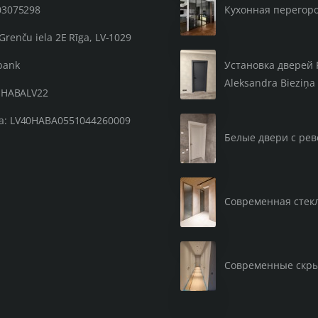
03075298
Кухонная перегор
Grenču iela 2E Rīga, LV-1029
Установка дверей 
bank
Aleksandra Bieziņa 
: HABALV22
а: LV40HABA0551044260009
Белые двери с рев
Современная стекл
Современные скр