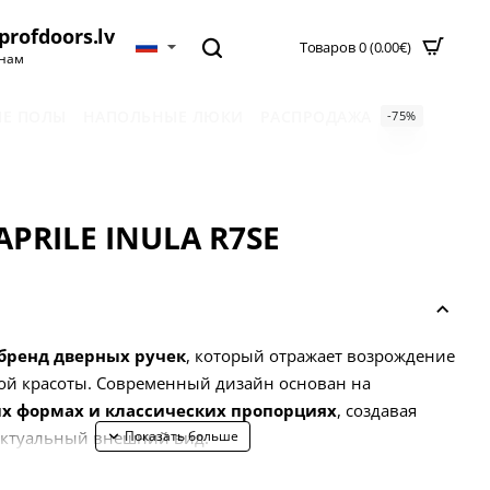
profdoors.lv
Товаров 0 (0.00€)
нам
Е ПОЛЫ
НАПОЛЬНЫЕ ЛЮКИ
РАСПРОДАЖА
-75%
APRILE INULA R7SE
бренд дверных ручек
, который отражает возрождение
ой красоты. Современный дизайн основан на
х формах и классических пропорциях
, создавая
актуальный внешний вид.
енда разработана для клиентов, которые ищут