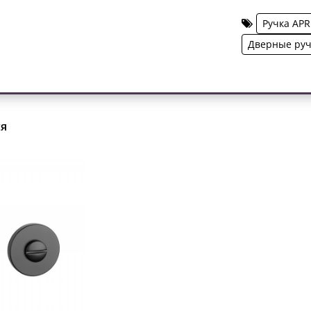
Ручка APR
Дверные ру
ся