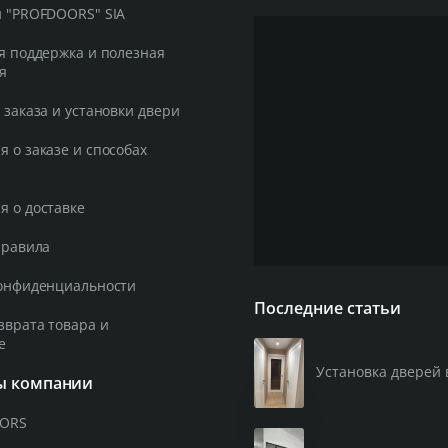
 "PROFDOORS" SIA
я поддержка и полезная
я
 заказа и установки двери
 о заказе и способах
 о доставке
правила
онфиденциальности
Последние статьи
зврата товара и
е
Установка дверей 
ы компании
OORS