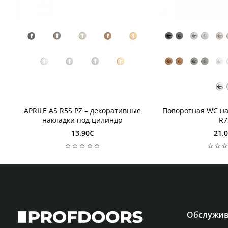
1 неделя
1 неделя
APRILE AS R5S PZ – декоративные
Поворотная WC на
накладки под цилиндр
R7
13.90€
21.
Обслужив