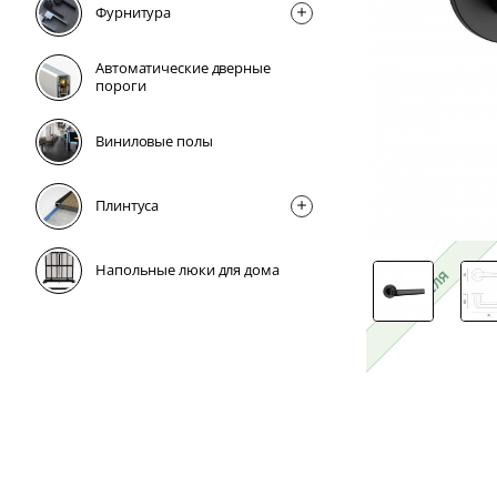
Фурнитура
Автоматические дверные
пороги
Виниловые полы
Плинтусa
Напольные люки для дома
1 неделя
1 неделя