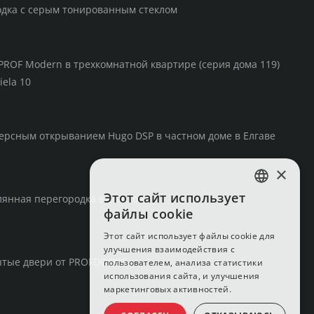
одка с серым тонированным стеклом
PROF Modern в трехкомнатной квартире (серия дома 119)
iela 10
ерсным открыванием Hugo DSP в частном доме в Елгаве
×
Этот сайт использует
янная перегородка в спа-зоне
LATVIAN
файлы cookie
RUSSIAN
Этот сайт использует файлы cookie для
улучшения взаимодействия с
ENGLISH
ытые двери от PROFDOORS
пользователем, анализа статистики
использования сайта, и улучшения
маркетинговых активностей.