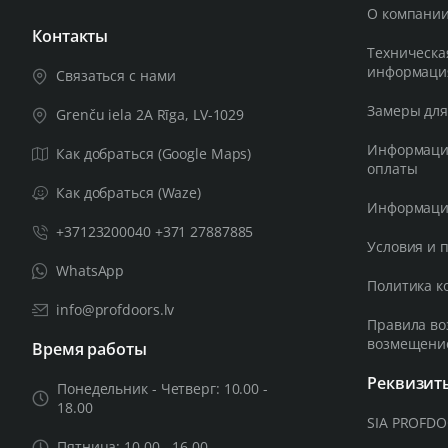
О компании
Контакты
Техническа
информаци
Связаться с нами
Замеры для
Grenču iela 2A Rīga, LV-1029
Информация
Как добраться (Google Maps)
оплаты
Как добраться (Waze)
Информация
+37123200040 +371 27887885
Условия и 
WhatsApp
Политика к
info@profdoors.lv
Правила во
возмещени
Время работы
Реквизит
Понедельник - Четверг: 10.00 -
18.00
SIA PROFD
Пятница: 10.00 - 16.00