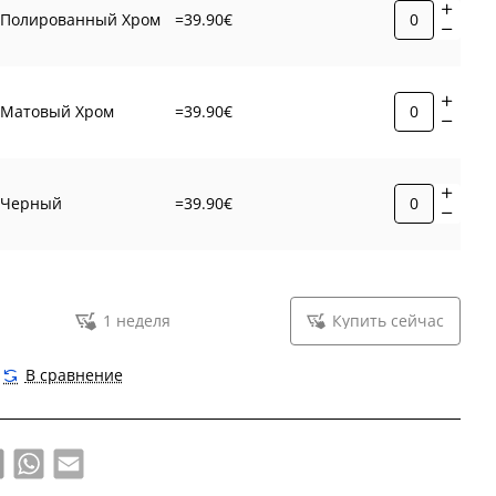
Полированный Хром
=39.90€
Матовый Хром
=39.90€
Черный
=39.90€
1 неделя
Купить сейчас
В сравнение
book
X
WhatsApp
Email