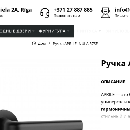
iela 2A, Rīga
+371 27 887 885
info@
ас
Позвоните нам
Пишите 
ОДНЫЕ ДВЕРИ
ФУРНИТУРА
ПЛИНТУСA
ВИНИЛОВЫ
Ручка APRILE INULA R7SE
home
Ручка 
ОПИСАНИЕ
APRILE — это
универсальн
гармоничны
стильный и 
Продукция бр