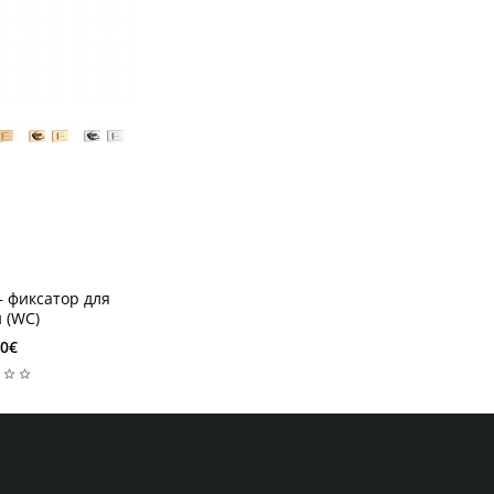
Новый
– фиксатор для
 (WC)
80€