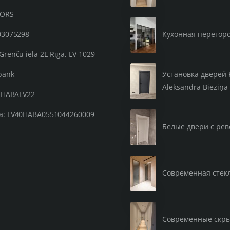
OORS
03075298
Кухонная перегор
Grenču iela 2E Rīga, LV-1029
Установка дверей 
bank
Aleksandra Bieziņa 
: HABALV22
а: LV40HABA0551044260009
Белые двери с рев
Современная стекл
Современные скр