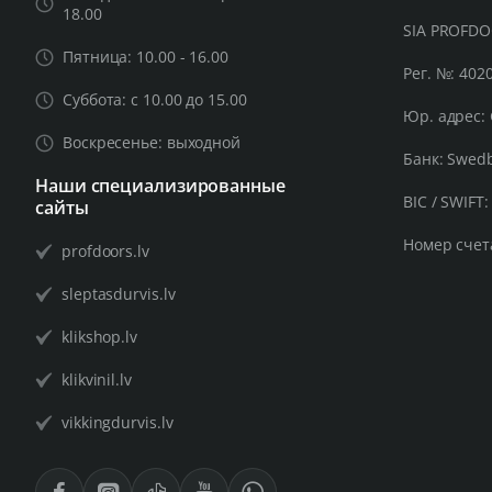
18.00
SIA PROFD
Пятница: 10.00 - 16.00
Рег. №: 402
Суббота: с 10.00 до 15.00
Юр. адрес: 
Воскресенье: выходной
Банк: Swed
Наши специализированные
BIC / SWIFT
сайты
Номер счет
profdoors.lv
sleptasdurvis.lv
klikshop.lv
klikvinil.lv
vikkingdurvis.lv