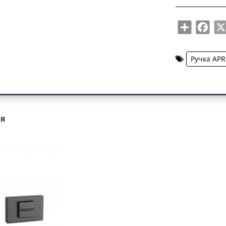
Share
Face
Ручка APR
ся