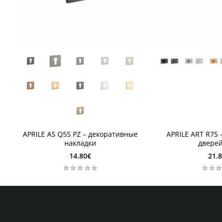
1 неделя
1 неделя
1 неделя
1 неделя
APRILE AS Q5S PZ – декоративные
APRILE ART R7S 
накладки
дверей
14.80€
21.