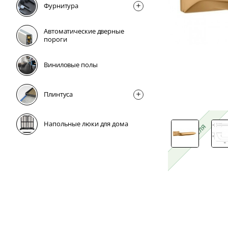
Фурнитура
Автоматические дверные
пороги
Виниловые полы
Плинтусa
Напольные люки для дома
1 неделя
1 неделя