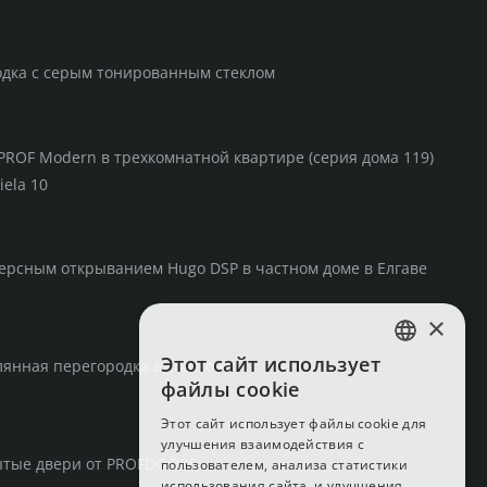
одка с серым тонированным стеклом
PROF Modern в трехкомнатной квартире (серия дома 119)
iela 10
ерсным открыванием Hugo DSP в частном доме в Елгаве
×
Этот сайт использует
янная перегородка в спа-зоне
LATVIAN
файлы cookie
RUSSIAN
Этот сайт использует файлы cookie для
улучшения взаимодействия с
ENGLISH
ытые двери от PROFDOORS
пользователем, анализа статистики
использования сайта, и улучшения