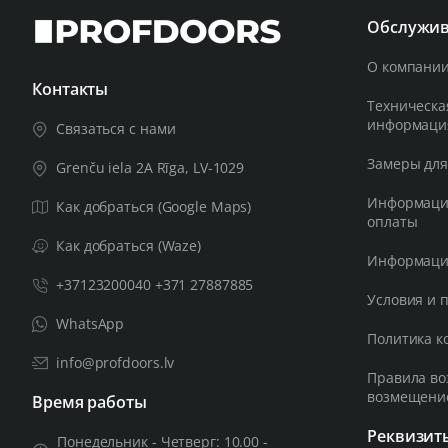
Обслужив
О компании
Контакты
Техническа
информаци
Связаться с нами
Замеры для
Grenču iela 2A Rīga, LV-1029
Информация
Как добраться (Google Maps)
оплаты
Как добраться (Waze)
Информация
+37123200040 +371 27887885
Условия и 
WhatsApp
Политика к
info@profdoors.lv
Правила во
возмещени
Время работы
Реквизит
Понедельник - Четверг: 10.00 -