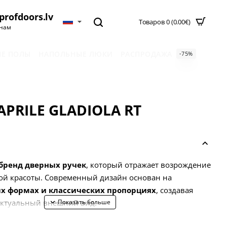
profdoors.lv
Товаров 0 (0.00€)
нам
Е ПОЛЫ
НАПОЛЬНЫЕ ЛЮКИ
РАСПРОДАЖА
-75%
APRILE GLADIOLA RT
бренд дверных ручек
, который отражает возрождение
ой красоты. Современный дизайн основан на
х формах и классических пропорциях
, создавая
актуальный внешний вид.
енда разработана для клиентов, которые ищут