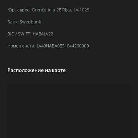
Юр. адрес: Grenču iela 2E Rīga, LV-1029
Банк: Swedbank
BIC / SWIFT: HABALV22
Номер счета: LV40HABA0551044260009
Расположение на карте