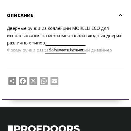
ОПИСАНИЕ
Дверные ручки из коллекции MORELLI ECO для
использования на межкомнатных и входных дверях
различных типов.
Форму ручки разработал итальянский дизайнер
Марио Маццер.
В комплект входят две половинки ручки (левая,
правая) и комплект крепежа (болты, саморезы,
четырехгранный стержень, шестигранный ключ).
Share
Facebook
X
WhatsApp
Email