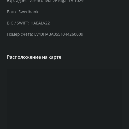
Юр. адрес: Grenču iela 2E Rīga, LV-1029
Банк: Swedbank
BIC / SWIFT: HABALV22
Номер счета: LV40HABA0551044260009
Расположение на карте