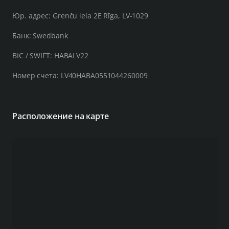
Юр. адрес: Grenču iela 2E Rīga, LV-1029
Банк: Swedbank
BIC / SWIFT: HABALV22
Номер счета: LV40HABA0551044260009
Расположение на карте