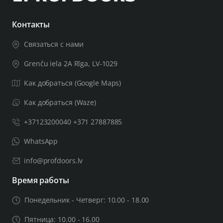
- стержень ручки диаметром 8х8 мм;
- 2 шт. винтов с внутренним шестигранником M4;
Контакты
- 2 винта с шестигранной головкой и шестигранный
Связаться с нами
ключ 3 мм;
- инструкция по сборке.
Grenču iela 2A Rīga, LV-1029
Как добраться (Google Maps)
Если толщина вашего дверного полотна превышает
44 мм, вам потребуется более толстый монтажный
Как добраться (Waze)
комплект, пожалуйста, оставьте соответствующую
+37123200040 +371 27887885
информацию в примечаниях к заказу, включая
толщину дверного полотна. Тогда монтажный
WhatsApp
комплект будет подобран в соответствии с вашими
потребностями.
info@profdoors.lv
Время работы
Понедельник - Четверг: 10.00 - 18.00
Пятница: 10.00 - 16.00