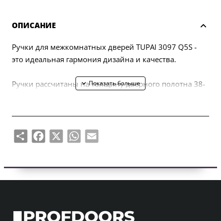
ОПИСАНИЕ
Ручки для межкомнатных дверей TUPAI 3097 Q5S -
это идеальная гармония дизайна и качества.
Ручки рассчитаны на толщину дверного полотна 38-
44 мм. Механизм усилен двойными металлическими
самовыравнивающимися пружинами. Ручки с
тонкими металлическими розетками толщиной 5 мм.
Долгое и комфортное использование гарантировано
Share
Facebook
X
WhatsApp
Email
каждому комплекту ручек с логотипом TUPAI!
В комплект входят:
- Пара ручек - левая и правая; вместе с розетками
толщиной 5 мм;
- 2 монтажные розетки (называемые монтажными
адаптерами);