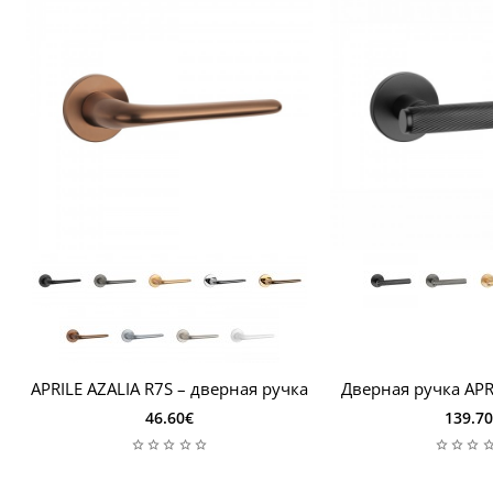
монтажные переходники);
- ручка диаметром 8x8 мм;
- 2 винта с отверстием M4;
- 2 винта с шестигранной головкой и шестигранный
ключ на 3 мм;
- Руководство по сборке.
Если ваше дверное полотно толще 44 мм, вам
понадобится более толстый монтажный комплект,
оставьте важную информацию в примечаниях к
заказу, включая толщину дверного полотна.
Монтажный комплект будет адаптирован к вашим
потребностям.
APRILE AZALIA R7S – дверная ручка
Дверная ручка APR
46.60€
139.7