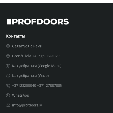
Контакты
Связаться с нами
Grenču iela 2A Rīga, LV-1029
Как добраться (Google Maps)
Как добраться (Waze)
+37123200040 +371 27887885
WhatsApp
info@profdoors.lv