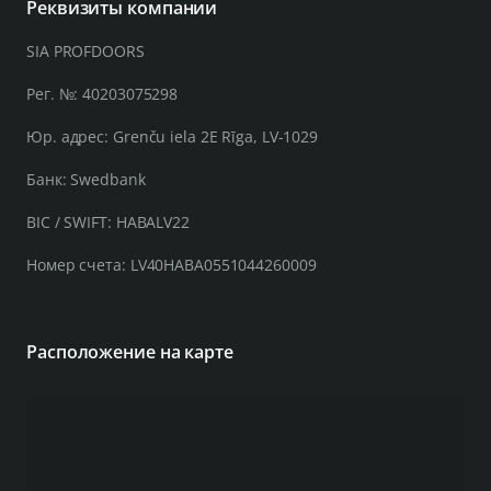
Реквизиты компании
SIA PROFDOORS
Рег. №: 40203075298
Юр. адрес: Grenču iela 2E Rīga, LV-1029
Банк: Swedbank
BIC / SWIFT: HABALV22
Номер счета: LV40HABA0551044260009
Расположение на карте