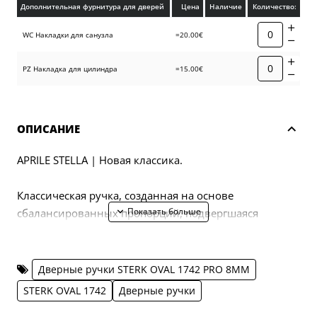
Дополнительная фурнитура для дверей
Цена
Наличие
Количество:
WC Накладки для санузла
=20.00€
PZ Накладка для цилиндра
=15.00€
ОПИСАНИЕ
APRILE STELLA | Новая классика.
Классическая ручка, созданная на основе
сбалансированных пропорций, подвергшаяся
современной реконструкции. Передняя поверхность
аккуратно вытянута и закруглена, благодаря чему
поверхность феноменально принимает и отражает
Дверные ручки STERK OVAL 1742 PRO 8MM
свет.
STERK OVAL 1742
Дверные ручки