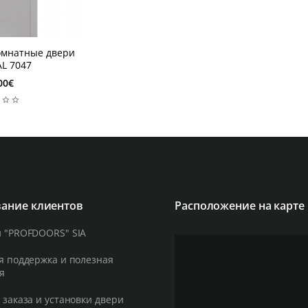
мнатные двери
AL 7047
00€
ание клиентов
Расположение на карте
 "PROFDOORS" SIA
я поддержка и полезная
я
 заказа и установки двери