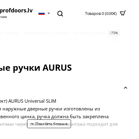
profdoors.lv
Товаров 0 (0.00€)
нам
Е ПОЛЫ
НАПОЛЬНЫЕ ЛЮКИ
РАСПРОДАЖА
-75%
ые ручки AURUS
кт) AURUS Universal SLIM
и наружные дверные ручки изготовлены из
венного цинка, ручка должна быть закреплена
тами через замок. Этот тип монтажа подходит для
ндарта DIN (европейского) и скандинавского стандарта.