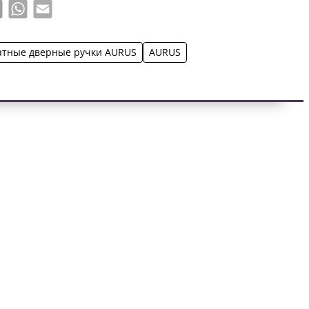
book
X
WhatsApp
Email
тные дверные ручки AURUS
AURUS