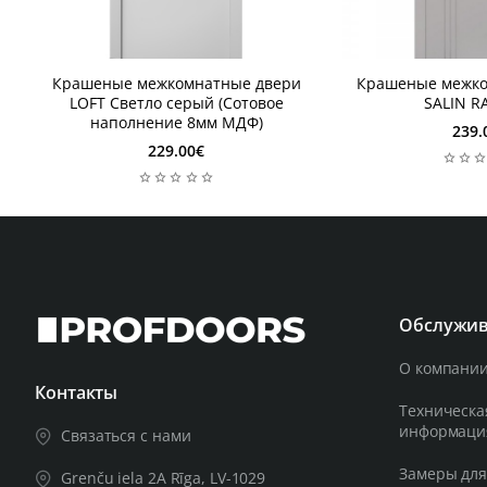
2 Недели
2-3 дня
Крашеные межкомнатные двери
Крашеные межко
2 Недели
2-3 дня
LOFT Светло серый (Сотовое
SALIN R
наполнение 8мм МДФ)
239.
229.00€
Обслужив
О компании
Контакты
Техническа
информаци
Связаться с нами
Замеры для
Grenču iela 2A Rīga, LV-1029