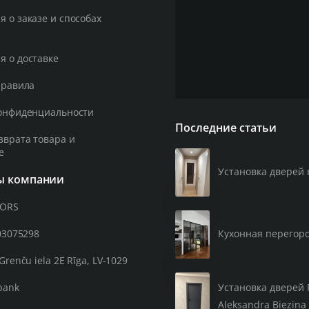
 о заказе и способах
 о доставке
правила
онфиденциальности
Последние статьи
зврата товара и
е
Установка дверей 
ы компании
OORS
03075298
Кухонная перегор
Grenču iela 2E Rīga, LV-1029
Установка дверей 
bank
Aleksandra Bieziņa 