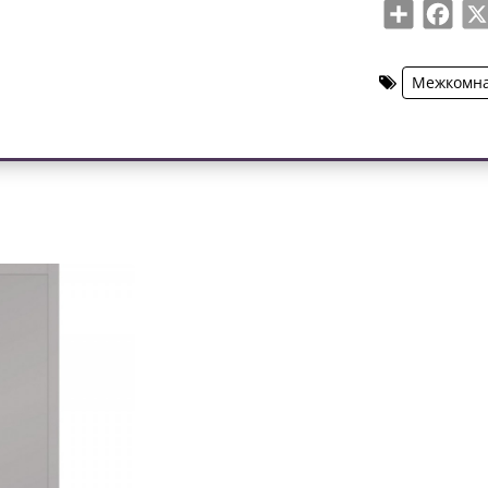
Share
Face
Межкомна