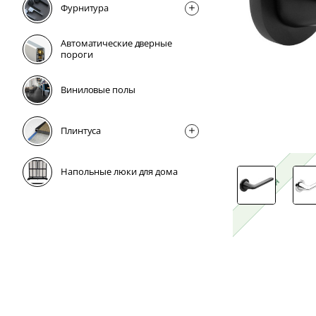
Фурнитура
Автоматические дверные
пороги
Виниловые полы
Плинтусa
Напольные люки для дома
2 дня
2 дня