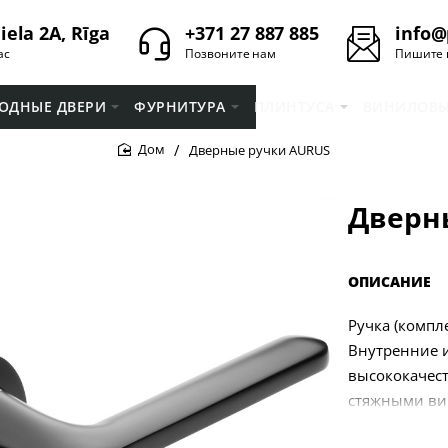
iela 2A, Rīga
+371 27 887 885
info@
ас
Позвоните нам
Пишите 
ОДНЫЕ ДВЕРИ
ФУРНИТУРА
ПЛИНТУСA
ВИНИЛОВЫ
Дверные ручки AURUS
home
Дверн
ОПИСАНИЕ
Ручка (компле
Внутренние 
высококачест
стяжными вин
корпусов ста