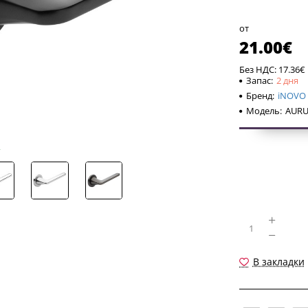
Ручка оснащ
винтом по ос
от
21.00€
Без НДС: 17.36€
Запас:
2 дня
Бренд:
iNOVO
Модель:
AURU
В закладки