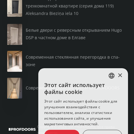
трехкомнатной квартире (серия дома 119)
Aleksandra Bieziņa iela 10
Белые двери с реверсным открыванием Hugo
DSP в частном доме в Елгаве
Современная стеклянная перегородка в спа-
зоне
×
Этот сайт использует
LATVIAN
Современные скрытые двери от PROFDOORS
файлы cookie
RUSSIAN
Этот сайт использует файлы cookie для
улучшения взаимодействия с
ENGLISH
пользователем, анализа статистики
использования сайта, и улучшения
маркетинговых активностей.
Copyright © 2025, SIA PROFDOORS, Все права
защищены.