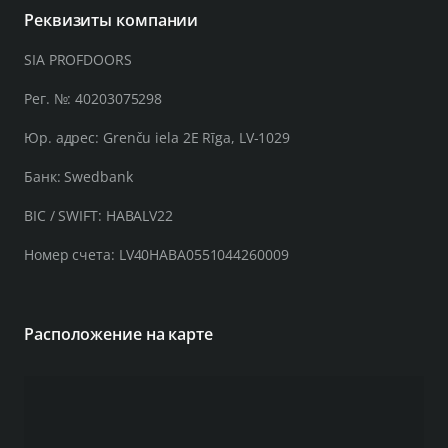
Реквизиты компании
SIA PROFDOORS
Рег. №: 40203075298
Юр. адрес: Grenču iela 2E Rīga, LV-1029
Банк: Swedbank
BIC / SWIFT: HABALV22
Номер счета: LV40HABA0551044260009
Расположение на карте