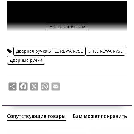
Дверная ручка STILE REWA R7SE
STILE REWA R7SE
Дверные ручки
Share
Facebook
X
WhatsApp
Email
STILE REWA R7SE – это бренд высококачественных
Сопутствующие товары
Вам может понравиться
дверных ручек, который при создании новых
моделей ставит потребности пользователя на первое