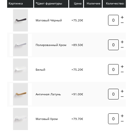
Картинка
*Цвет фурнитуры
Цена
Наличие
Количество:
Матовый Чёрный
=75.20€
Полированный Хром
=89.50€
Белый
=75.20€
Античная Латунь
=91.00€
Матовый Хром
=79.70€