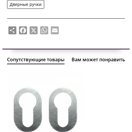
видео. Для крепления ручки к двери требуется
Дверные ручки
отверстие диаметром Ø16 мм. Также возможна
установка ручек и макс. Отверстие Ø25 мм, но в этом
случае используются дополнительные кольца Ø30
Share
Facebook
X
WhatsApp
Email
мм. Лучше меньше, да лучше, NUDA - это
волшебство.
Доставка: 1-3 рабочих дня.
Доставка заказанного товара: 3-6 недель.
Сопутствующие товары
Вам может понравиться
Гарантия: 24 месяца.
Производитель: NUDA.