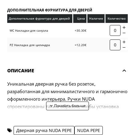
ДОПОЛНИТЕЛЬНАЯ ФУРНИТУРА ДЛЯ ДВЕРЕЙ
Дополнительная фурнитура для дверей
Цена
Наличие
Количество:
WC Накладки для санузла
=30.30€
PZ Накладка для цилиндра
=12.20€
ОПИСАНИЕ
Уникальная дверная ручка без розеток,
разработанная для минималистичного и гармонично
оформленного интерьера. Ручки NUDA
спроектированы таким образом, чтобы установка
была простой, не требует никаких инструментов, а
установка ручек на двери займет менее одной
минуты. Вы можете убедиться в этом, посмотрев это
Дверная ручка NUDA PEPE
NUDA PEPE