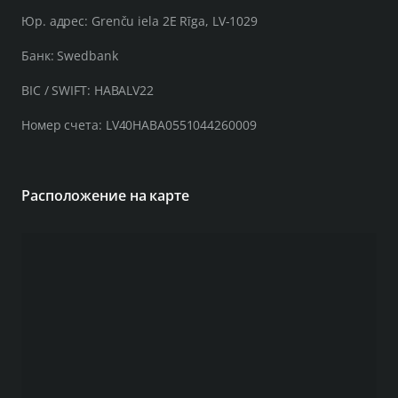
Юр. адрес: Grenču iela 2E Rīga, LV-1029
Банк: Swedbank
BIC / SWIFT: HABALV22
Номер счета: LV40HABA0551044260009
Расположение на карте