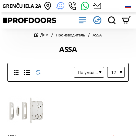
GRENČU IELA 2A
Производитель
ASSA
home
ASSA