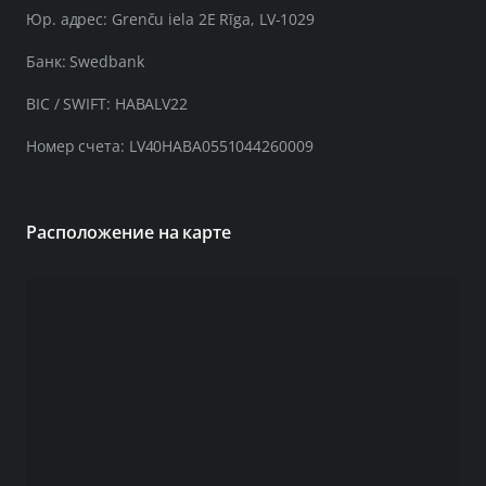
Юр. адрес: Grenču iela 2E Rīga, LV-1029
Банк: Swedbank
BIC / SWIFT: HABALV22
Номер счета: LV40HABA0551044260009
Расположение на карте