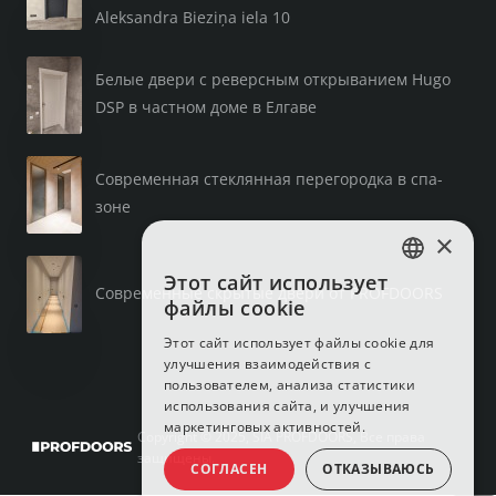
Aleksandra Bieziņa iela 10
Белые двери с реверсным открыванием Hugo
DSP в частном доме в Елгаве
Современная стеклянная перегородка в спа-
зоне
×
Этот сайт использует
LATVIAN
Современные скрытые двери от PROFDOORS
файлы cookie
RUSSIAN
Этот сайт использует файлы cookie для
улучшения взаимодействия с
ENGLISH
пользователем, анализа статистики
использования сайта, и улучшения
маркетинговых активностей.
Copyright © 2025, SIA PROFDOORS, Все права
защищены.
СОГЛАСЕН
ОТКАЗЫВАЮСЬ