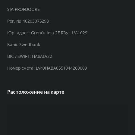
SIA PROFDOORS
Рег. №: 40203075298
Юр. адрес: Grenču iela 2E Rīga, LV-1029
Банк: Swedbank
BIC / SWIFT: HABALV22
Номер счета: LV40HABA0551044260009
Расположение на карте