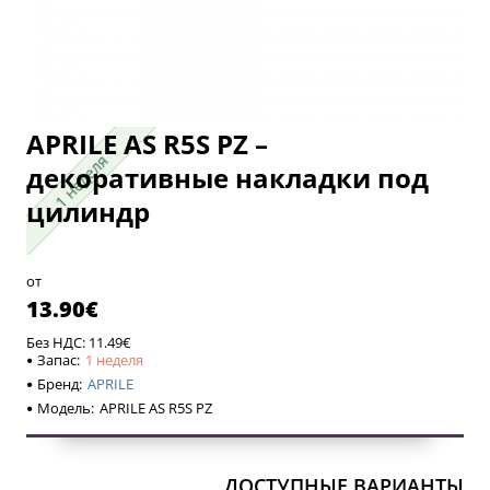
APRILE AS R5S PZ –
1 неделя
1 неделя
декоративные накладки под
цилиндр
от
13.90€
Без НДС: 11.49€
Запас:
1 неделя
Бренд:
APRILE
Модель:
APRILE AS R5S PZ
ДОСТУПНЫЕ ВАРИАНТЫ