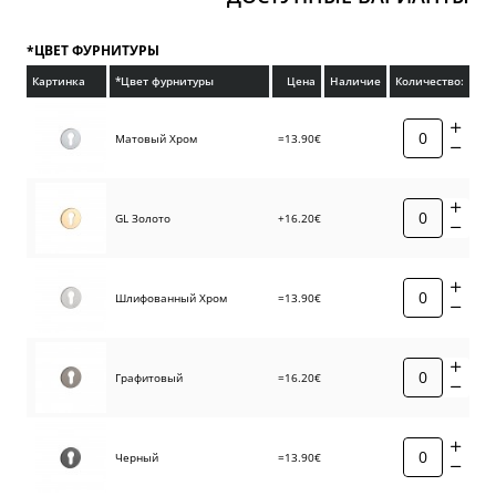
*ЦВЕТ ФУРНИТУРЫ
Картинка
*Цвет фурнитуры
Цена
Наличие
Количество:
Матовый Хром
=13.90€
GL Золото
+16.20€
Шлифованный Хром
=13.90€
Графитовый
=16.20€
Черный
=13.90€