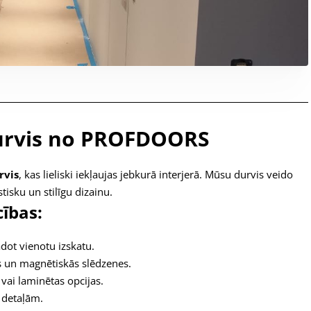
durvis no PROFDOORS
rvis
, kas lieliski iekļaujas jebkurā interjerā. Mūsu durvis veido
tisku un stilīgu dizainu.
ības:
adot vienotu izskatu.
s un magnētiskās slēdzenes.
 vai laminētas opcijas.
 detaļām.