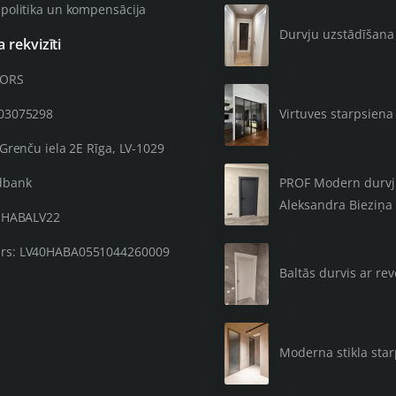
 politika un kompensācija
Durvju uzstādīšana 4
rekvizīti
OORS
203075298
Virtuves starpsiena 
 Grenču iela 2E Rīga, LV-1029
PROF Modern durvju 
dbank
Aleksandra Bieziņa 
: HABALV22
rs: LV40HABA0551044260009
Baltās durvis ar re
Moderna stikla sta