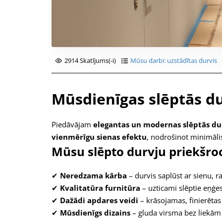
2914 Skatījums(-i)
Mūsu darbi: uzstādītas durvis
Mūsdienīgas slēptās 
Piedāvājam
elegantas un modernas slēptās du
vienmērīgu sienas efektu
, nodrošinot minimālis
Mūsu slēpto durvju priekšroc
✔
Neredzama kārba
– durvis saplūst ar sienu, r
✔
Kvalitatūra furnitūra
– uzticami slēptie eņģe
✔
Dažādi apdares veidi
– krāsojamas, finierētas
✔
Mūsdienīgs dizains
– gluda virsma bez liekām