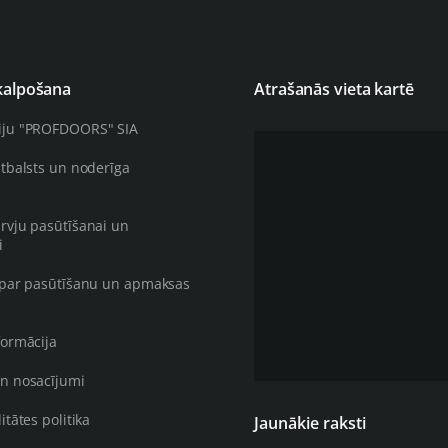
kalpošana
Atrašanās vieta kartē
iju "PROFDOORS" SIA
atbalsts un noderīga
rvju pasūtīšanai un
i
 par pasūtīšanu un apmaksas
formācija
n nosacījumi
itātes politika
Jaunākie raksti