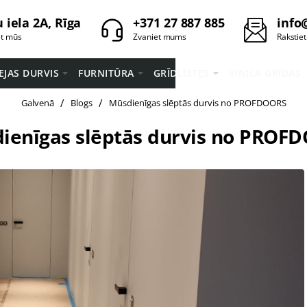
 iela 2A, Rīga
+371 27 887 885
info
et mūs
Zvaniet mums
Rakstie
EEJAS DURVIS
FURNITŪRA
GRĪDLĪSTES
VINILA GRĪDAS
home
Galvenā
Blogs
Mūsdienīgas slēptās durvis no PROFDOORS
ienīgas slēptās durvis no PROF