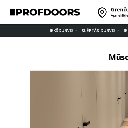
Grenču
Apmeklēji
IEKŠDURVIS
SLĒPTĀS DURVIS
I
Mūsd