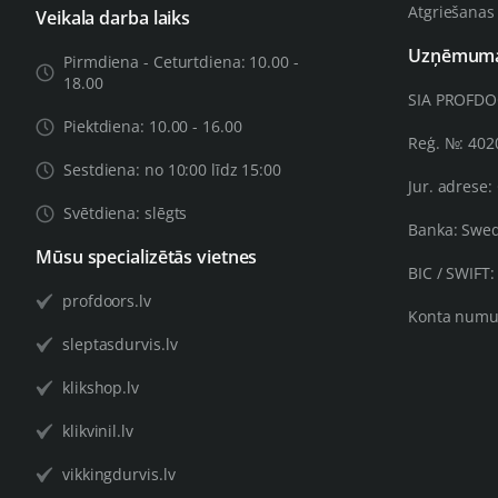
Atgriešanas
Veikala darba laiks
Uzņēmuma 
Pirmdiena - Ceturtdiena: 10.00 -
18.00
SIA PROFD
Piektdiena: 10.00 - 16.00
Reģ. №: 40
Sestdiena: no 10:00 līdz 15:00
Jur. adrese:
Svētdiena: slēgts
Banka: Swe
Mūsu specializētās vietnes
BIC / SWIFT
profdoors.lv
Konta numu
sleptasdurvis.lv
klikshop.lv
klikvinil.lv
vikkingdurvis.lv