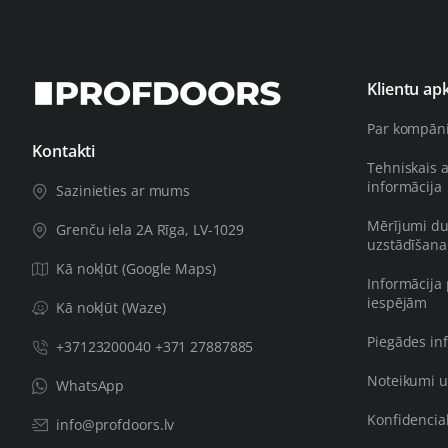
Klientu ap
Par kompān
Kontakti
Tehniskais 
informācija
Sazinieties ar mums
Mērījumi du
Grenču iela 2A Rīga, LV-1029
uzstādīšana
Kā nokļūt (Google Maps)
Informācija
iespējām
Kā nokļūt (Waze)
Piegādes in
+37123200040 +371 27887885
Noteikumi u
WhatsApp
Konfidencial
info@profdoors.lv