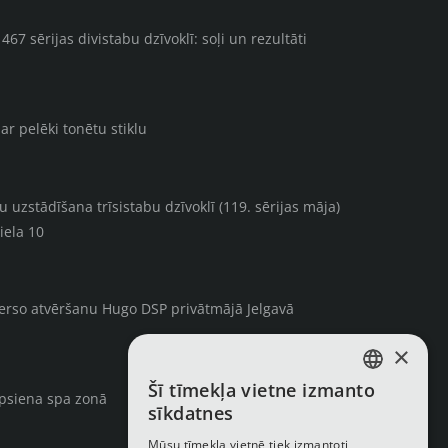
67 sērijas divistabu dzīvoklī: soļi un rezultāti
ar pelēki tonētu stiklu
uzstādīšana trīsistabu dzīvoklī (119. sērijas māja)
iela 10
verso atvēršanu Hugo DSP privātmājā Jelgavā
×
Šī tīmekļa vietne izmanto
LATVIAN
rpsiena spa zonā
sīkdatnes
RUSSIAN
Mūsu tīmekļa vietnē tiek izmantoti