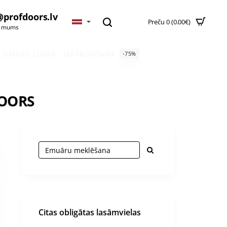
@profdoors.lv
Preču 0 (0.00€)
t mums
GRĪDAS LŪKAS
IZPĀRDOŠANA
-75%
DOORS
Citas obligātas lasāmvielas