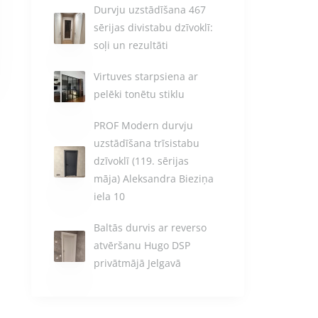
Durvju uzstādīšana 467
sērijas divistabu dzīvoklī:
soļi un rezultāti
Virtuves starpsiena ar
pelēki tonētu stiklu
PROF Modern durvju
uzstādīšana trīsistabu
dzīvoklī (119. sērijas
māja) Aleksandra Bieziņa
iela 10
Baltās durvis ar reverso
atvēršanu Hugo DSP
privātmājā Jelgavā