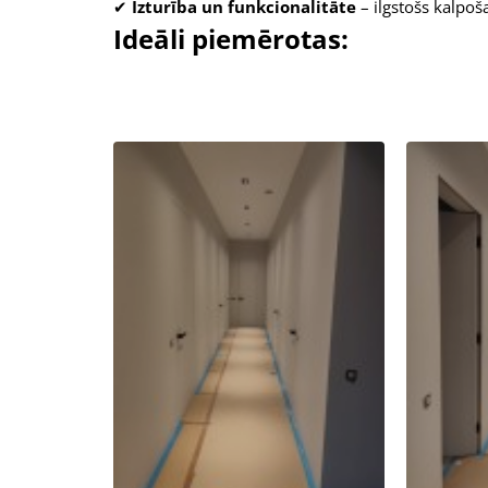
✔
Izturība un funkcionalitāte
– ilgstošs kalpoš
Ideāli piemērotas: